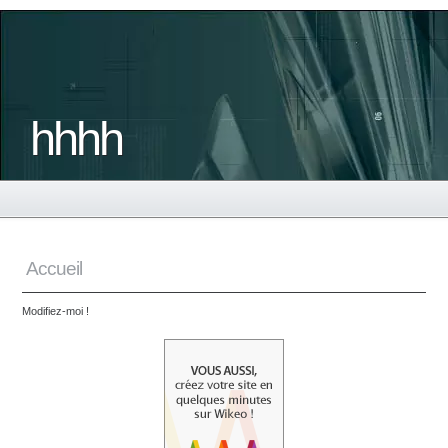
hhhh
Accueil
Modifiez-moi !